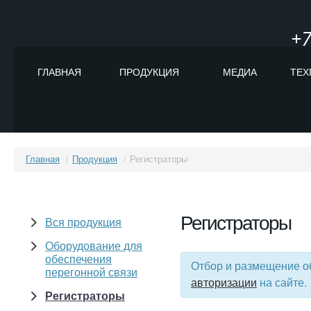
+7
ГЛАВНАЯ
ПРОДУКЦИЯ
МЕДИА
ТЕХ
Главная
/
Продукция
/
Регистраторы
Регистраторы
Вся продукция
Оборудование для
обеспечения
Отбор и размещение о
перегонной связи
авторизации
на сайте.
Регистраторы